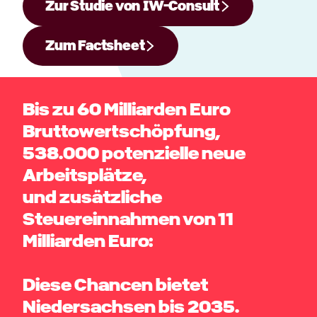
Zur Studie von IW-Consult
Zum Factsheet
Bis zu 60 Milliarden Euro
Bruttowertschöpfung,
538.000 potenzielle neue
Arbeitsplätze,
und zusätzliche
Steuereinnahmen von 11
Milliarden Euro:
Diese Chancen bietet
Niedersachsen bis 2035.